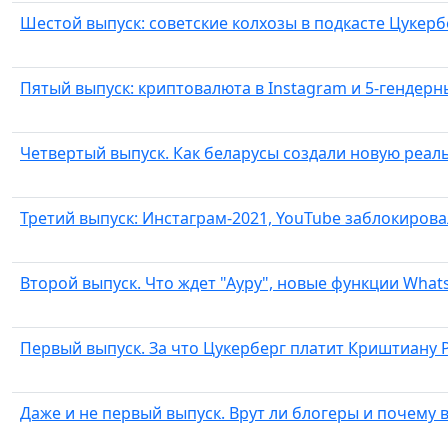
Шестой выпуск: советские колхозы в подкасте Цукерб
Пятый выпуск: криптовалюта в Instagram и 5-гендерн
Четвертый выпуск. Как беларусы создали новую реал
Третий выпуск: Инстаграм-2021, YouTube заблокировал
Второй выпуск. Что ждет "Ауру", новые функции Whats
Первый выпуск. За что Цукерберг платит Криштиану 
Даже и не первый выпуск. Врут ли блогеры и почему